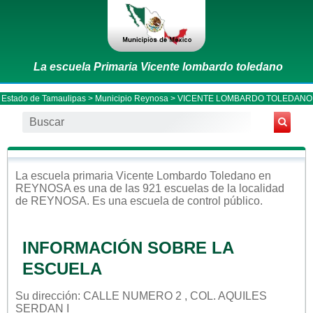
La escuela Primaria Vicente lombardo toledano
Estado de Tamaulipas
>
Municipio Reynosa
> VICENTE LOMBARDO TOLEDANO
La escuela
primaria
Vicente Lombardo Toledano
en
REYNOSA
es una de las 921 escuelas de la localidad
de
REYNOSA
. Es una escuela de control
público
.
INFORMACIÓN SOBRE LA
ESCUELA
Su dirección: CALLE NUMERO 2 , COL. AQUILES
SERDAN I