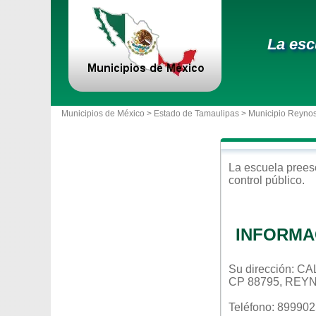
La esc
Municipios de México >
Estado de Tamaulipas
>
Municipio Reyno
La escuela
prees
control
público
.
INFORMA
Su dirección:
CP 88795, REY
Teléfono: 89990