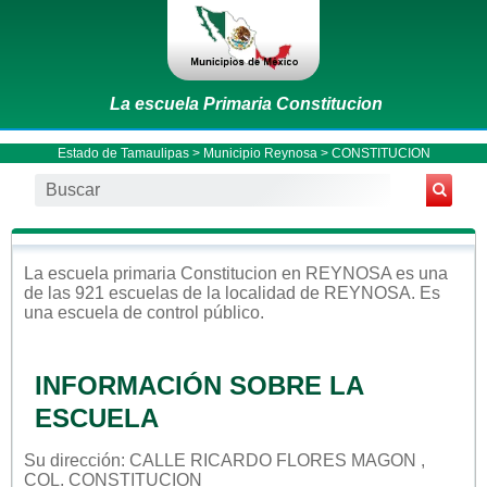
La escuela Primaria Constitucion
Estado de Tamaulipas
>
Municipio Reynosa
> CONSTITUCION
La escuela
primaria
Constitucion
en
REYNOSA
es una
de las 921 escuelas de la localidad de
REYNOSA
. Es
una escuela de control
público
.
INFORMACIÓN SOBRE LA
ESCUELA
Su dirección: CALLE RICARDO FLORES MAGON ,
COL. CONSTITUCION