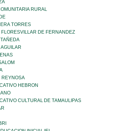
ZA
OMUNITARIA RURAL
DE
RERA TORRES
Z FLORESVILLAR DE FERNANDEZ
STAÑEDA
 AGUILAR
DENAS
SALOM
A
E REYNOSA
UCATIVO HEBRON
CANO
CATIVO CULTURAL DE TAMAULIPAS
AR
BRI
DUCACION INICIAL IEI