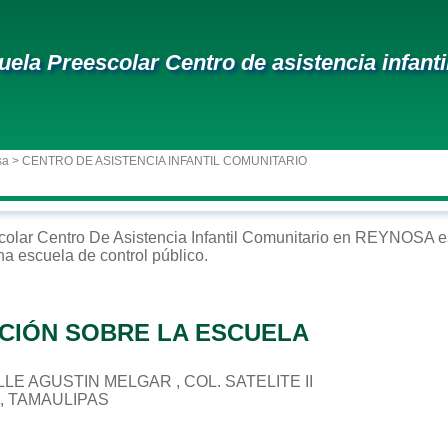
uela Preescolar Centro de asistencia infanti
sa
> CENTRO DE ASISTENCIA INFANTIL COMUNITARIO
colar
Centro De Asistencia Infantil Comunitario
en
REYNOSA
e
na escuela de control
público
.
CIÓN SOBRE LA ESCUELA
ALLE AGUSTIN MELGAR , COL. SATELITE II
, TAMAULIPAS