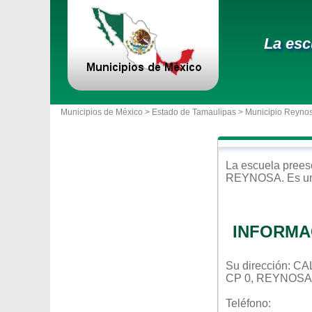
La esc
Municipios de México >
Estado de Tamaulipas
>
Municipio Reyno
La escuela
prees
REYNOSA
. Es u
INFORMA
Su dirección: C
CP 0, REYNOSA
Teléfono: