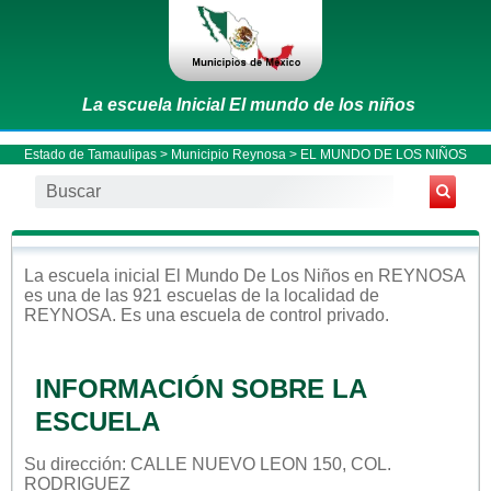
La escuela Inicial El mundo de los niños
Estado de Tamaulipas
>
Municipio Reynosa
> EL MUNDO DE LOS NIÑOS
La escuela
inicial
El Mundo De Los Niños
en
REYNOSA
es una de las 921 escuelas de la localidad de
REYNOSA
. Es una escuela de control
privado
.
INFORMACIÓN SOBRE LA
ESCUELA
Su dirección: CALLE NUEVO LEON 150, COL.
RODRIGUEZ