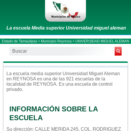
La escuela Media superior Universidad miguel aleman
Estado de Tamaulipas
>
Municipio Reynosa
> UNIVERSIDAD MIGUEL ALEMAN
La escuela
media superior
Universidad Miguel Aleman
en
REYNOSA
es una de las 921 escuelas de la
localidad de
REYNOSA
. Es una escuela de control
privado
.
INFORMACIÓN SOBRE LA
ESCUELA
Su dirección: CALLE MERIDA 245, COL. RODRIGUEZ