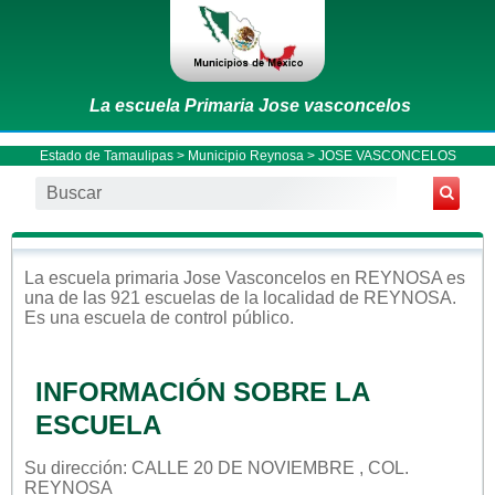
La escuela Primaria Jose vasconcelos
Estado de Tamaulipas
>
Municipio Reynosa
> JOSE VASCONCELOS
La escuela
primaria
Jose Vasconcelos
en
REYNOSA
es
una de las 921 escuelas de la localidad de
REYNOSA
.
Es una escuela de control
público
.
INFORMACIÓN SOBRE LA
ESCUELA
Su dirección: CALLE 20 DE NOVIEMBRE , COL.
REYNOSA