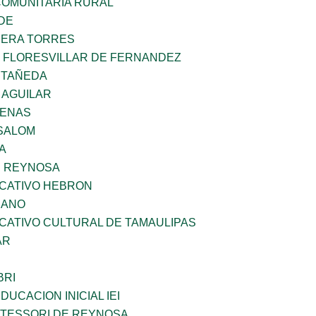
OMUNITARIA RURAL
DE
RERA TORRES
Z FLORESVILLAR DE FERNANDEZ
STAÑEDA
 AGUILAR
DENAS
SALOM
A
E REYNOSA
UCATIVO HEBRON
CANO
CATIVO CULTURAL DE TAMAULIPAS
AR
BRI
DUCACION INICIAL IEI
NTESSORI DE REYNOSA