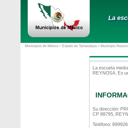
La esc
Municipios de México >
Estado de Tamaulipas
>
Municipio Reyno
La escuela
media
REYNOSA
. Es u
INFORMA
Su dirección: 
CP 88795, REY
Teléfono: 89992