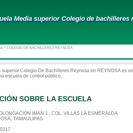
uela Media superior Colegio de bachilleres
sa
> COLEGIO DE BACHILLERES REYNOSA
 superior
Colegio De Bachilleres Reynosa
en
REYNOSA
es un
na escuela de control
público
.
CIÓN SOBRE LA ESCUELA
PROLONGACIÓN IMAN 1 , COL. VILLAS LA ESMERALDA
NOSA, TAMAULIPAS
60217