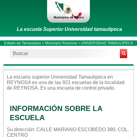
La escuela Superior Universidad tamaulipeca
Estado de Tamaulipas
>
Municipio Reynosa
> UNIVERSIDAD TAMAULIPECA
La escuela
superior
Universidad Tamaulipeca
en
REYNOSA
es una de las 921 escuelas de la localidad
de
REYNOSA
. Es una escuela de control
privado
.
INFORMACIÓN SOBRE LA
ESCUELA
Su dirección: CALLE MARIANO ESCOBEDO 390, COL.
CENTRO