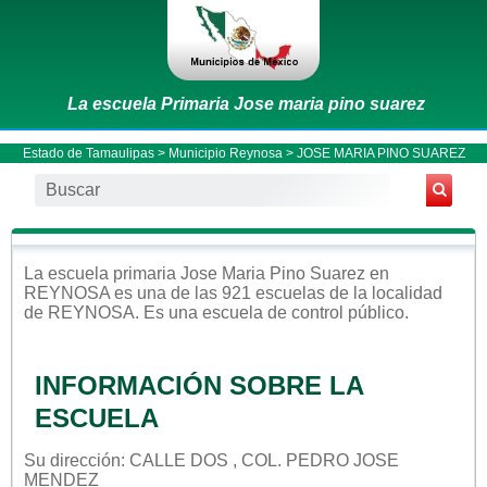
La escuela Primaria Jose maria pino suarez
Estado de Tamaulipas
>
Municipio Reynosa
> JOSE MARIA PINO SUAREZ
La escuela
primaria
Jose Maria Pino Suarez
en
REYNOSA
es una de las 921 escuelas de la localidad
de
REYNOSA
. Es una escuela de control
público
.
INFORMACIÓN SOBRE LA
ESCUELA
Su dirección: CALLE DOS , COL. PEDRO JOSE
MENDEZ