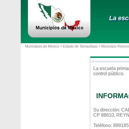
La esc
Municipios de México >
Estado de Tamaulipas
>
Municipio Reyno
La escuela
prima
control
público
.
INFORMA
Su dirección:
CP 88610, REY
Teléfono: 89918