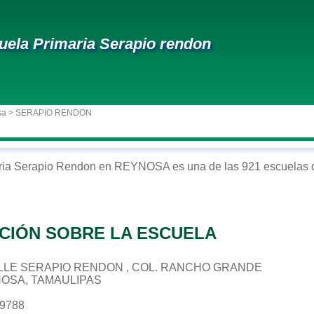
uela Primaria Serapio rendon
sa
> SERAPIO RENDON
ria
Serapio Rendon
en
REYNOSA
es una de las 921 escuelas 
CIÓN SOBRE LA ESCUELA
 CALLE SERAPIO RENDON , COL. RANCHO GRANDE
NOSA, TAMAULIPAS
59788