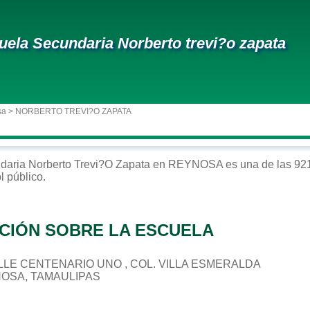
uela Secundaria Norberto trevi?o zapata
sa
> NORBERTO TREVI?O ZAPATA
daria
Norberto Trevi?o Zapata
en
REYNOSA
es una de las 921
ol
público
.
CIÓN SOBRE LA ESCUELA
CALLE CENTENARIO UNO , COL. VILLA ESMERALDA
NOSA, TAMAULIPAS