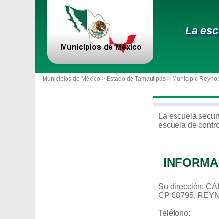
La esc
Municipios de México >
Estado de Tamaulipas
>
Municipio Reyno
La escuela
secun
escuela de contr
INFORMA
Su dirección: 
CP 88795, REY
Teléfono: