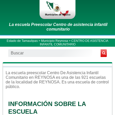
La escuela Preescolar Centro de asistencia infantil
comunitario
Estado de Tamaulipas
>
Municipio Reynosa
> CENTRO DE ASISTENCIA
INFANTIL COMUNITARIO
La escuela
preescolar
Centro De Asistencia Infantil
Comunitario
en
REYNOSA
es una de las 921 escuelas
de la localidad de
REYNOSA
. Es una escuela de control
público
.
INFORMACIÓN SOBRE LA
ESCUELA