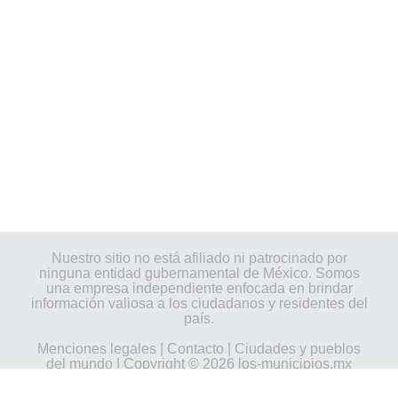
Nuestro sitio no está afiliado ni patrocinado por
ninguna entidad gubernamental de México. Somos
una empresa independiente enfocada en brindar
información valiosa a los ciudadanos y residentes del
país.
Menciones legales
|
Contacto
|
Ciudades y pueblos
del mundo
| Copyright © 2026 los-municipios.mx
Todos los derechos reservados