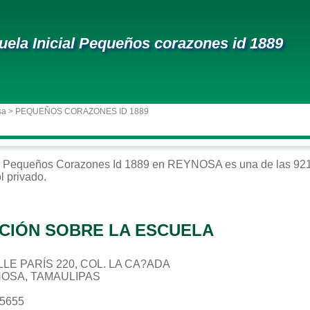
uela Inicial Pequeños corazones id 1889
sa
> PEQUEÑOS CORAZONES ID 1889
Pequeños Corazones Id 1889
en
REYNOSA
es una de las 921
ol
privado
.
CIÓN SOBRE LA ESCUELA
ALLE PARÍS 220, COL. LA CA?ADA
NOSA, TAMAULIPAS
35655