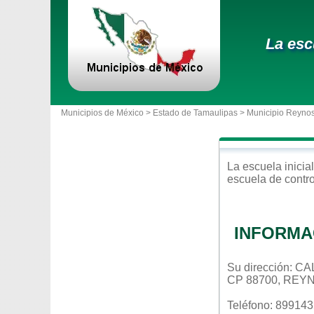
La esc
Municipios de México >
Estado de Tamaulipas
>
Municipio Reyno
La escuela
inicial
escuela de contr
INFORMA
Su dirección: C
CP 88700, REY
Teléfono: 89914