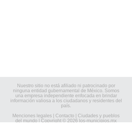
Nuestro sitio no está afiliado ni patrocinado por
ninguna entidad gubernamental de México. Somos
una empresa independiente enfocada en brindar
información valiosa a los ciudadanos y residentes del
país.
Menciones legales
|
Contacto
|
Ciudades y pueblos
del mundo
| Copyright © 2026 los-municipios.mx
Todos los derechos reservados