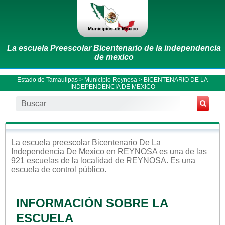
La escuela Preescolar Bicentenario de la independencia
de mexico
Estado de Tamaulipas
>
Municipio Reynosa
> BICENTENARIO DE LA
INDEPENDENCIA DE MEXICO
La escuela
preescolar
Bicentenario De La
Independencia De Mexico
en
REYNOSA
es una de las
921 escuelas de la localidad de
REYNOSA
. Es una
escuela de control
público
.
INFORMACIÓN SOBRE LA
ESCUELA