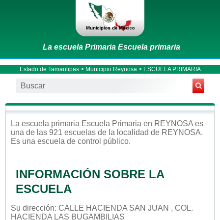
La escuela Primaria Escuela primaria
Estado de Tamaulipas
>
Municipio Reynosa
> ESCUELA PRIMARIA
La escuela
primaria
Escuela Primaria
en
REYNOSA
es
una de las 921 escuelas de la localidad de
REYNOSA
.
Es una escuela de control
público
.
INFORMACIÓN SOBRE LA
ESCUELA
Su dirección: CALLE HACIENDA SAN JUAN , COL.
HACIENDA LAS BUGAMBILIAS