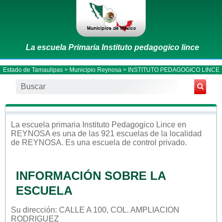
La escuela Primaria Instituto pedagogico lince
Estado de Tamaulipas
>
Municipio Reynosa
> INSTITUTO PEDAGOGICO LINCE
La escuela
primaria
Instituto Pedagogico Lince
en
REYNOSA
es una de las 921 escuelas de la localidad
de
REYNOSA
. Es una escuela de control
privado
.
INFORMACIÓN SOBRE LA
ESCUELA
Su dirección: CALLE A 100, COL. AMPLIACION
RODRIGUEZ