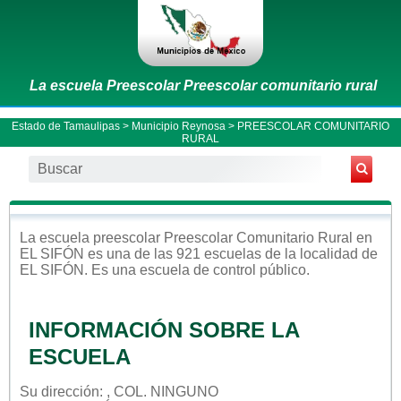
La escuela Preescolar Preescolar comunitario rural
Estado de Tamaulipas
>
Municipio Reynosa
> PREESCOLAR COMUNITARIO
RURAL
La escuela
preescolar
Preescolar Comunitario Rural
en
EL SIFÓN
es una de las 921 escuelas de la localidad de
EL SIFÓN
. Es una escuela de control
público
.
INFORMACIÓN SOBRE LA
ESCUELA
Su dirección: , COL. NINGUNO