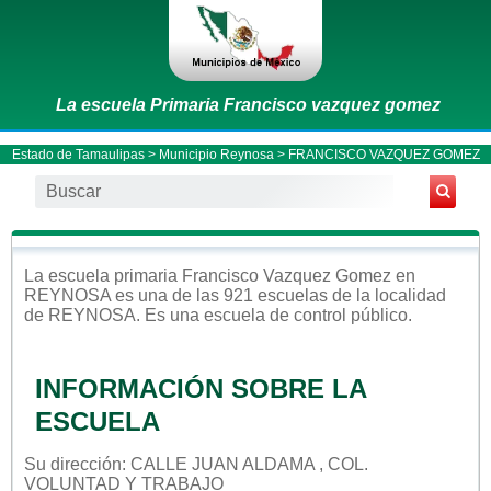
La escuela Primaria Francisco vazquez gomez
Estado de Tamaulipas
>
Municipio Reynosa
> FRANCISCO VAZQUEZ GOMEZ
La escuela
primaria
Francisco Vazquez Gomez
en
REYNOSA
es una de las 921 escuelas de la localidad
de
REYNOSA
. Es una escuela de control
público
.
INFORMACIÓN SOBRE LA
ESCUELA
Su dirección: CALLE JUAN ALDAMA , COL.
VOLUNTAD Y TRABAJO