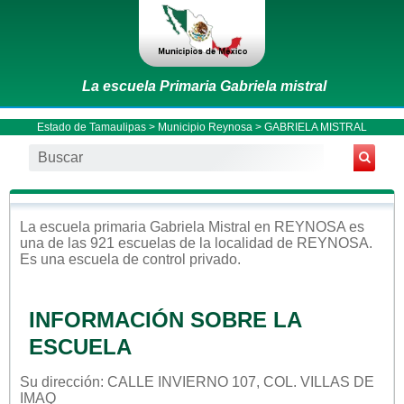
La escuela Primaria Gabriela mistral
Estado de Tamaulipas
>
Municipio Reynosa
> GABRIELA MISTRAL
La escuela
primaria
Gabriela Mistral
en
REYNOSA
es
una de las 921 escuelas de la localidad de
REYNOSA
.
Es una escuela de control
privado
.
INFORMACIÓN SOBRE LA
ESCUELA
Su dirección: CALLE INVIERNO 107, COL. VILLAS DE
IMAQ