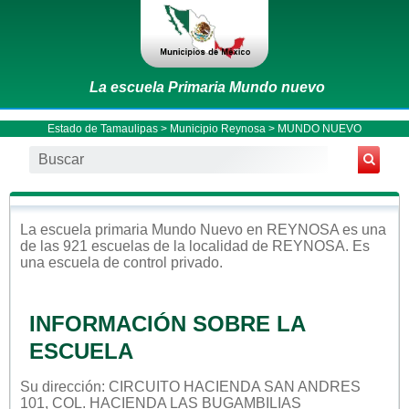
La escuela Primaria Mundo nuevo
Estado de Tamaulipas
>
Municipio Reynosa
> MUNDO NUEVO
La escuela
primaria
Mundo Nuevo
en
REYNOSA
es una
de las 921 escuelas de la localidad de
REYNOSA
. Es
una escuela de control
privado
.
INFORMACIÓN SOBRE LA
ESCUELA
Su dirección: CIRCUITO HACIENDA SAN ANDRES
101, COL. HACIENDA LAS BUGAMBILIAS