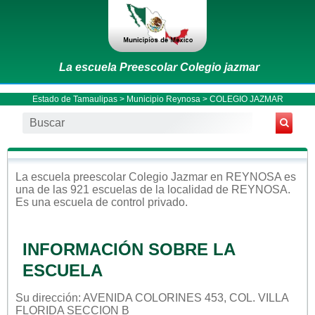
La escuela Preescolar Colegio jazmar
Estado de Tamaulipas
>
Municipio Reynosa
> COLEGIO JAZMAR
La escuela
preescolar
Colegio Jazmar
en
REYNOSA
es
una de las 921 escuelas de la localidad de
REYNOSA
.
Es una escuela de control
privado
.
INFORMACIÓN SOBRE LA
ESCUELA
Su dirección: AVENIDA COLORINES 453, COL. VILLA
FLORIDA SECCION B