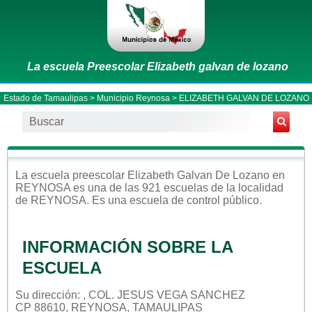
La escuela Preescolar Elizabeth galvan de lozano
Estado de Tamaulipas
>
Municipio Reynosa
> ELIZABETH GALVAN DE LOZANO
La escuela
preescolar
Elizabeth Galvan De Lozano
en
REYNOSA
es una de las 921 escuelas de la localidad
de
REYNOSA
. Es una escuela de control
público
.
INFORMACIÓN SOBRE LA
ESCUELA
Su dirección: , COL. JESUS VEGA SANCHEZ
CP 88610, REYNOSA, TAMAULIPAS