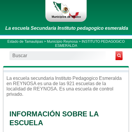
La escuela Secundaria Instituto pedagogico esmeralda
Estado de Tamaulipas
>
Municipio Reynosa
> INSTITUTO PEDAGOGICO
ESMERALDA
La escuela
secundaria
Instituto Pedagogico Esmeralda
en
REYNOSA
es una de las 921 escuelas de la
localidad de
REYNOSA
. Es una escuela de control
privado
.
INFORMACIÓN SOBRE LA
ESCUELA