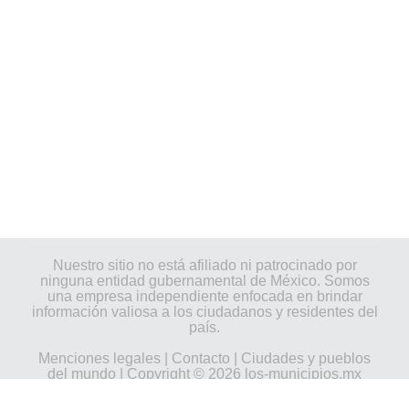
Nuestro sitio no está afiliado ni patrocinado por
ninguna entidad gubernamental de México. Somos
una empresa independiente enfocada en brindar
información valiosa a los ciudadanos y residentes del
país.
Menciones legales
|
Contacto
|
Ciudades y pueblos
del mundo
| Copyright © 2026 los-municipios.mx
Todos los derechos reservados