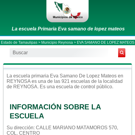
La escuela Primaria Eva samano de lopez mateos
Estado de Tamaulipas
>
Municipio Reynosa
> EVA SAMANO DE LOPEZ MATEOS
La escuela
primaria
Eva Samano De Lopez Mateos
en
REYNOSA
es una de las 921 escuelas de la localidad
de
REYNOSA
. Es una escuela de control
público
.
INFORMACIÓN SOBRE LA
ESCUELA
Su dirección: CALLE MARIANO MATAMOROS 570,
COL. CENTRO