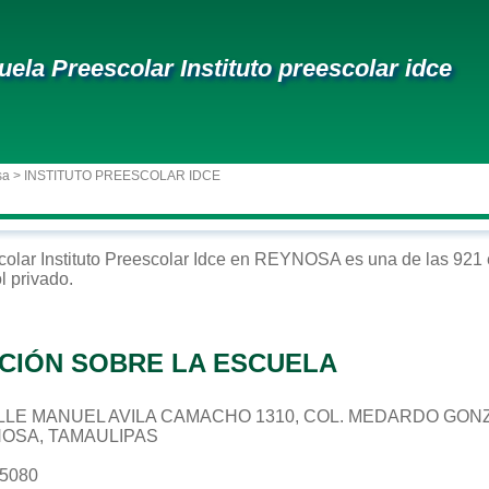
uela Preescolar Instituto preescolar idce
sa
> INSTITUTO PREESCOLAR IDCE
colar
Instituto Preescolar Idce
en
REYNOSA
es una de las 921 
ol
privado
.
CIÓN SOBRE LA ESCUELA
 CALLE MANUEL AVILA CAMACHO 1310, COL. MEDARDO GON
NOSA, TAMAULIPAS
25080