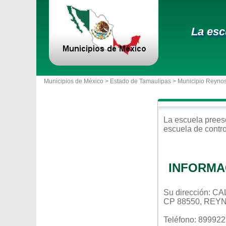
La esc
Municipios de México >
Estado de Tamaulipas
>
Municipio Reyno
La escuela
prees
escuela de contr
INFORMA
Su dirección:
CP 88550, REY
Teléfono: 89992