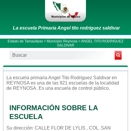
La escuela Primaria Angel tito rodriguez saldivar
Estado de Tamaulipas
>
Municipio Reynosa
> ANGEL TITO RODRIGUEZ
SALDIVAR
La escuela
primaria
Angel Tito Rodriguez Saldivar
en
REYNOSA
es una de las 921 escuelas de la localidad
de
REYNOSA
. Es una escuela de control
público
.
INFORMACIÓN SOBRE LA
ESCUELA
Su dirección: CALLE FLOR DE LYLIS , COL. SAN