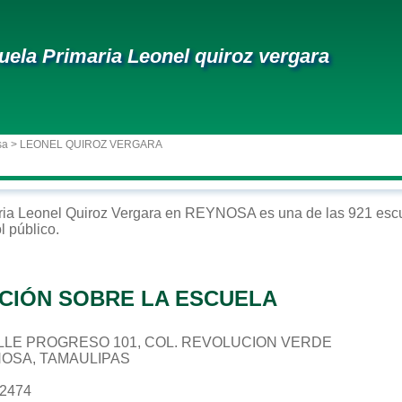
uela Primaria Leonel quiroz vergara
sa
> LEONEL QUIROZ VERGARA
ria
Leonel Quiroz Vergara
en
REYNOSA
es una de las 921 escu
ol
público
.
CIÓN SOBRE LA ESCUELA
 CALLE PROGRESO 101, COL. REVOLUCION VERDE
NOSA, TAMAULIPAS
02474