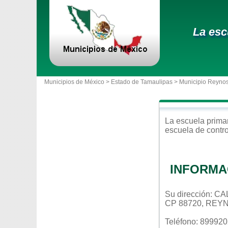
La esc
Municipios de México >
Estado de Tamaulipas
>
Municipio Reyno
La escuela
prima
escuela de contr
INFORMA
Su dirección:
CP 88720, REY
Teléfono: 89992