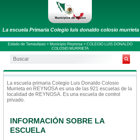
La escuela Primaria Colegio luis donaldo colosio murrieta
Estado de Tamaulipas
>
Municipio Reynosa
> COLEGIO LUIS DONALDO
COLOSIO MURRIETA
La escuela
primaria
Colegio Luis Donaldo Colosio
Murrieta
en
REYNOSA
es una de las 921 escuelas de la
localidad de
REYNOSA
. Es una escuela de control
privado
.
INFORMACIÓN SOBRE LA
ESCUELA