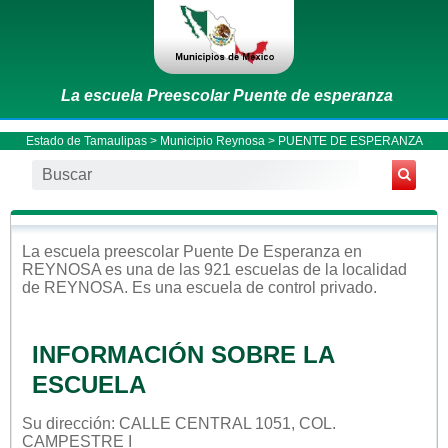
La escuela Preescolar Puente de esperanza
Estado de Tamaulipas
>
Municipio Reynosa
> PUENTE DE ESPERANZA
La escuela
preescolar
Puente De Esperanza
en
REYNOSA
es una de las 921 escuelas de la localidad
de
REYNOSA
. Es una escuela de control
privado
.
INFORMACIÓN SOBRE LA
ESCUELA
Su dirección: CALLE CENTRAL 1051, COL.
CAMPESTRE I