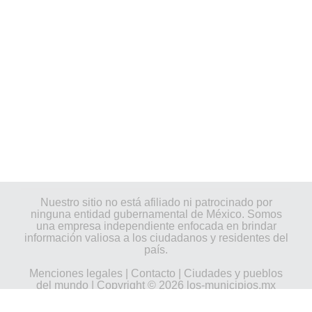
Nuestro sitio no está afiliado ni patrocinado por
ninguna entidad gubernamental de México. Somos
una empresa independiente enfocada en brindar
información valiosa a los ciudadanos y residentes del
país.
Menciones legales
|
Contacto
|
Ciudades y pueblos
del mundo
| Copyright © 2026 los-municipios.mx
Todos los derechos reservados