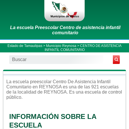
La escuela Preescolar Centro de asistencia infantil
comunitario
Estado de Tamaulipas
>
Municipio Reynosa
> CENTRO DE ASISTENCIA
INFANTIL COMUNITARIO
La escuela
preescolar
Centro De Asistencia Infantil
Comunitario
en
REYNOSA
es una de las 921 escuelas
de la localidad de
REYNOSA
. Es una escuela de control
público
.
INFORMACIÓN SOBRE LA
ESCUELA