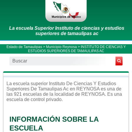
La escuela Superior Instituto de ciencias y estudios
superiores de tamaulipas ac
Estado de Tamaulipas
>
Municipio Reynosa
> INSTITUTO DE CIENCIAS Y
ESTUDIOS SUPERIORES DE TAMAULIPAS AC
La escuela
superior
Instituto De Ciencias Y Estudios
Superiores De Tamaulipas Ac
en
REYNOSA
es una de
las 921 escuelas de la localidad de
REYNOSA
. Es una
escuela de control
privado
.
INFORMACIÓN SOBRE LA
ESCUELA