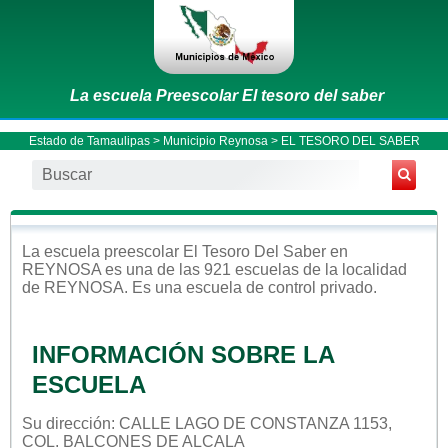
La escuela Preescolar El tesoro del saber
Estado de Tamaulipas
>
Municipio Reynosa
> EL TESORO DEL SABER
La escuela
preescolar
El Tesoro Del Saber
en
REYNOSA
es una de las 921 escuelas de la localidad
de
REYNOSA
. Es una escuela de control
privado
.
INFORMACIÓN SOBRE LA
ESCUELA
Su dirección: CALLE LAGO DE CONSTANZA 1153,
COL. BALCONES DE ALCALA