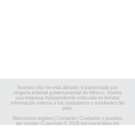
Nuestro sitio no está afiliado ni patrocinado por
ninguna entidad gubernamental de México. Somos
una empresa independiente enfocada en brindar
información valiosa a los ciudadanos y residentes del
país.
Menciones legales
|
Contacto
|
Ciudades y pueblos
del mundo
| Copyright © 2026 los-municipios.mx
Todos los derechos reservados