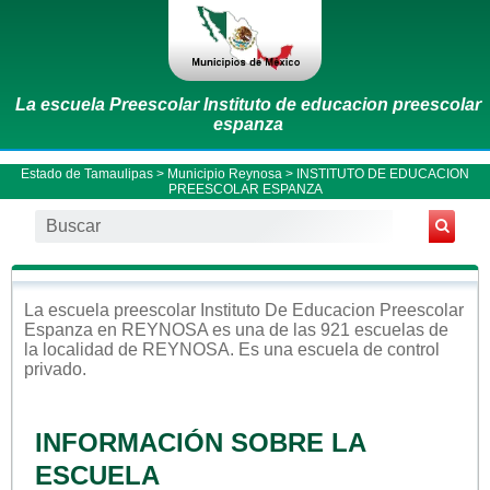
La escuela Preescolar Instituto de educacion preescolar
espanza
Estado de Tamaulipas
>
Municipio Reynosa
> INSTITUTO DE EDUCACION
PREESCOLAR ESPANZA
La escuela
preescolar
Instituto De Educacion Preescolar
Espanza
en
REYNOSA
es una de las 921 escuelas de
la localidad de
REYNOSA
. Es una escuela de control
privado
.
INFORMACIÓN SOBRE LA
ESCUELA