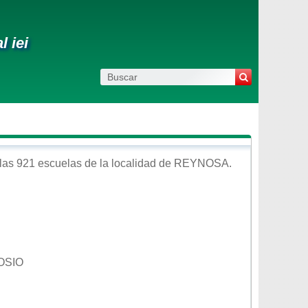
l iei
las 921 escuelas de la localidad de
REYNOSA
.
OSIO