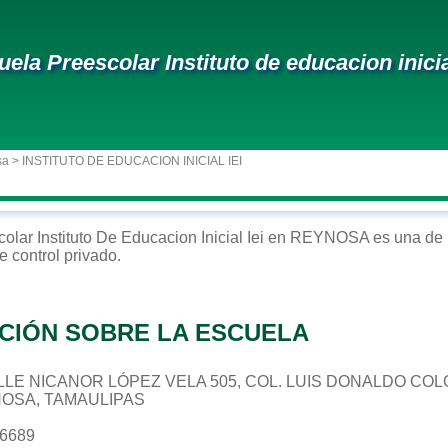
uela Preescolar Instituto de educacion inicia
sa
> INSTITUTO DE EDUCACION INICIAL IEI
colar
Instituto De Educacion Inicial Iei
en
REYNOSA
es una de 
e control
privado
.
CIÓN SOBRE LA ESCUELA
CALLE NICANOR LÓPEZ VELA 505, COL. LUIS DONALDO COL
NOSA, TAMAULIPAS
96689