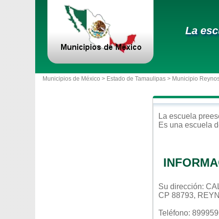
La esc
Municipios de México >
Estado de Tamaulipas
>
Municipio Reyno
La escuela
prees
Es una escuela d
INFORMA
Su dirección: 
CP 88793, REY
Teléfono: 89995