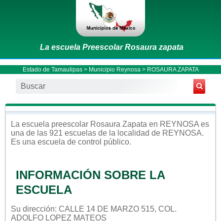
La escuela Preescolar Rosaura zapata
Estado de Tamaulipas
>
Municipio Reynosa
> ROSAURA ZAPATA
La escuela
preescolar
Rosaura Zapata
en
REYNOSA
es
una de las 921 escuelas de la localidad de
REYNOSA
.
Es una escuela de control
público
.
INFORMACIÓN SOBRE LA
ESCUELA
Su dirección: CALLE 14 DE MARZO 515, COL.
ADOLFO LOPEZ MATEOS