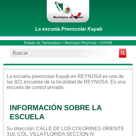
La escuela Preescolar Kayab
Estado de Tamaulipas
>
Municipio Reynosa
> KAYAB
La escuela
preescolar
Kayab
en
REYNOSA
es una de
las 921 escuelas de la localidad de
REYNOSA
. Es una
escuela de control
privado
.
INFORMACIÓN SOBRE LA
ESCUELA
Su dirección: CALLE DE LOS COLORINES ORIENTE
316, COL. VILLA FLORIDA SECCION IV