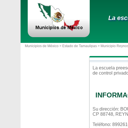
La esc
Municipios de México >
Estado de Tamaulipas
>
Municipio Reyno
La escuela
prees
de control
privad
INFORMA
Su dirección: 
CP 88748, REY
Teléfono: 89926