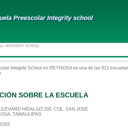
uela Preescolar Integrity school
sa
> INTEGRITY SCHOOL
colar
Integrity School
en
REYNOSA
es una de las 921 escuelas
o
.
CIÓN SOBRE LA ESCUELA
BOULEVARD HIDALGO 200, COL. SAN JOSE
NOSA, TAMAULIPAS
10355