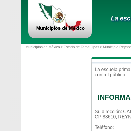
La esc
Municipios de México >
Estado de Tamaulipas
>
Municipio Reyno
La escuela
prima
control
público
.
INFORMA
Su dirección:
CP 88610, REY
Teléfono: