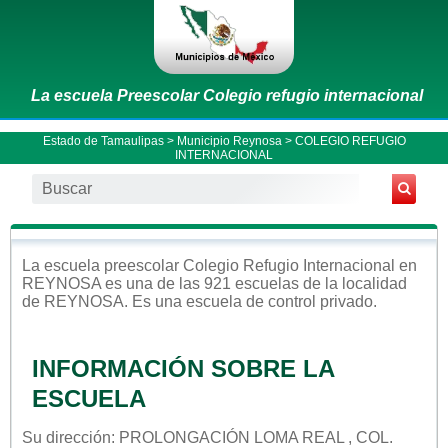
La escuela Preescolar Colegio refugio internacional
Estado de Tamaulipas
>
Municipio Reynosa
> COLEGIO REFUGIO
INTERNACIONAL
La escuela
preescolar
Colegio Refugio Internacional
en
REYNOSA
es una de las 921 escuelas de la localidad
de
REYNOSA
. Es una escuela de control
privado
.
INFORMACIÓN SOBRE LA
ESCUELA
Su dirección: PROLONGACIÓN LOMA REAL , COL.