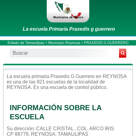
La escuela Primaria Praxedis g guerrero
Estado de Tamaulipas
>
Municipio Reynosa
> PRAXEDIS G GUERRERO
La escuela
primaria
Praxedis G Guerrero
en
REYNOSA
es una de las 921 escuelas de la localidad de
REYNOSA
. Es una escuela de control
público
.
INFORMACIÓN SOBRE LA
ESCUELA
Su dirección: CALLE CRISTAL , COL. ARCO IRIS
CP 88779, REYNOSA, TAMAULIPAS