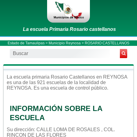
La escuela Primaria Rosario castellanos
Estado de Tamaulipas
>
Municipio Reynosa
> ROSARIO CASTELLANOS
La escuela
primaria
Rosario Castellanos
en
REYNOSA
es una de las 921 escuelas de la localidad de
REYNOSA
. Es una escuela de control
público
.
INFORMACIÓN SOBRE LA
ESCUELA
Su dirección: CALLE LOMA DE ROSALES , COL.
RINCON DE LAS FLORES