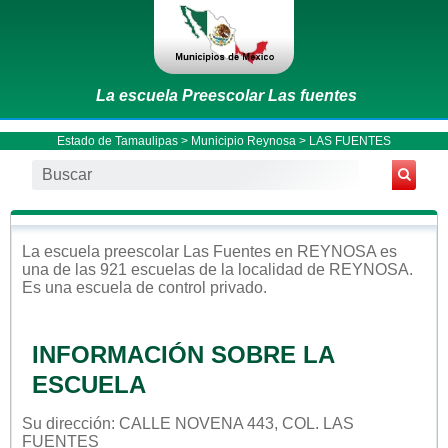
La escuela Preescolar Las fuentes
Estado de Tamaulipas
>
Municipio Reynosa
> LAS FUENTES
La escuela
preescolar
Las Fuentes
en
REYNOSA
es
una de las 921 escuelas de la localidad de
REYNOSA
.
Es una escuela de control
privado
.
INFORMACIÓN SOBRE LA
ESCUELA
Su dirección: CALLE NOVENA 443, COL. LAS
FUENTES