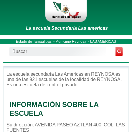
La escuela Secundaria Las americas
Estado de Tamaulipas
>
Municipio Reynosa
> LAS AMERICAS
La escuela
secundaria
Las Americas
en
REYNOSA
es
una de las 921 escuelas de la localidad de
REYNOSA
.
Es una escuela de control
privado
.
INFORMACIÓN SOBRE LA
ESCUELA
Su dirección: AVENIDA PASEO AZTLAN 400, COL. LAS
FUENTES