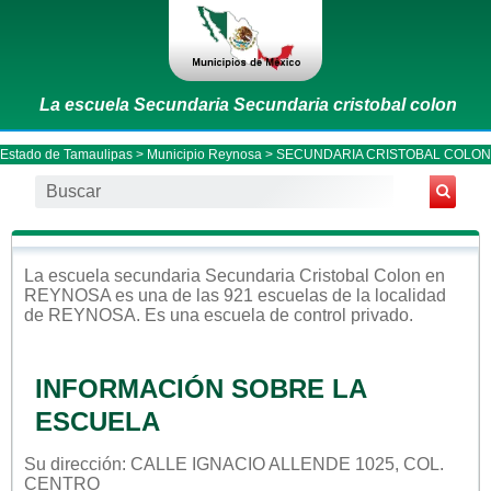
La escuela Secundaria Secundaria cristobal colon
Estado de Tamaulipas
>
Municipio Reynosa
> SECUNDARIA CRISTOBAL COLON
La escuela
secundaria
Secundaria Cristobal Colon
en
REYNOSA
es una de las 921 escuelas de la localidad
de
REYNOSA
. Es una escuela de control
privado
.
INFORMACIÓN SOBRE LA
ESCUELA
Su dirección: CALLE IGNACIO ALLENDE 1025, COL.
CENTRO