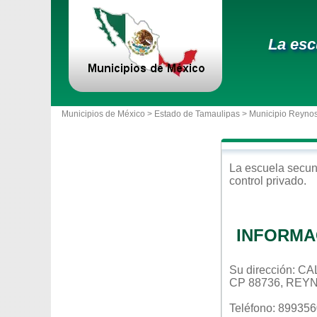
La esc
Municipios de México >
Estado de Tamaulipas
>
Municipio Reyno
La escuela
secun
control
privado
.
INFORMA
Su dirección:
CP 88736, REY
Teléfono: 89935