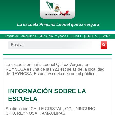
La escuela Primaria Leonel quiroz vergara
Estado de Tamaulipas
>
Municipio Reynosa
> LEONEL QUIROZ VERGARA
La escuela
primaria
Leonel Quiroz Vergara
en
REYNOSA
es una de las 921 escuelas de la localidad
de
REYNOSA
. Es una escuela de control
público
.
INFORMACIÓN SOBRE LA
ESCUELA
Su dirección: CALLE CRISTAL , COL. NINGUNO
CP 0, REYNOSA, TAMAULIPAS