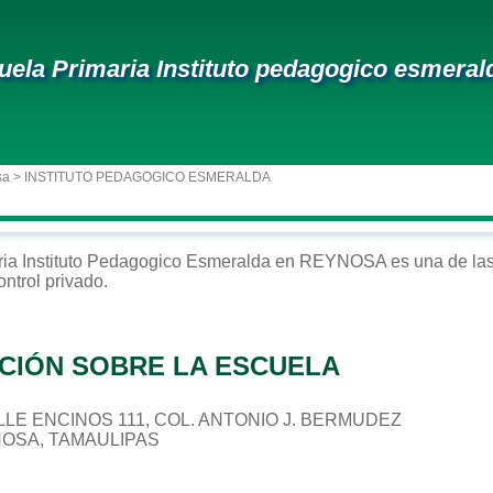
uela Primaria Instituto pedagogico esmeral
sa
> INSTITUTO PEDAGOGICO ESMERALDA
ria
Instituto Pedagogico Esmeralda
en
REYNOSA
es una de las
ontrol
privado
.
CIÓN SOBRE LA ESCUELA
CALLE ENCINOS 111, COL. ANTONIO J. BERMUDEZ
NOSA, TAMAULIPAS