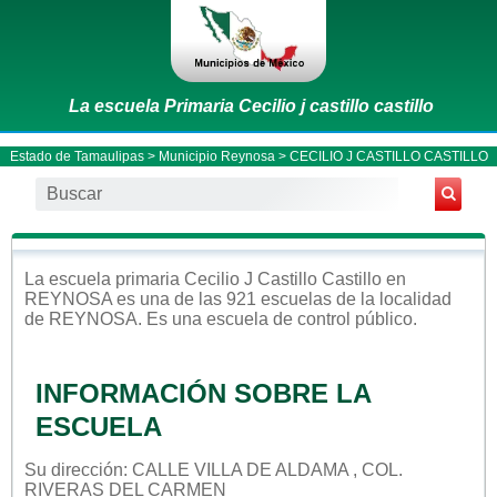
La escuela Primaria Cecilio j castillo castillo
Estado de Tamaulipas
>
Municipio Reynosa
> CECILIO J CASTILLO CASTILLO
La escuela
primaria
Cecilio J Castillo Castillo
en
REYNOSA
es una de las 921 escuelas de la localidad
de
REYNOSA
. Es una escuela de control
público
.
INFORMACIÓN SOBRE LA
ESCUELA
Su dirección: CALLE VILLA DE ALDAMA , COL.
RIVERAS DEL CARMEN